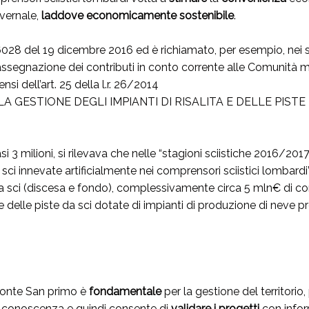
nvernale,
laddove economicamente
sostenibile
.
028 del 19 dicembre 2016 ed è richiamato, per esempio, nei 
r l’assegnazione dei contributi in conto corrente alle Comunità
nsi dell’art. 25 della l.r. 26/2014
LA GESTIONE DEGLI IMPIANTI DI RISALITA E DELLE PIST
3 milioni, si rilevava che nelle “stagioni sciistiche 2016/20
a sci innevate artificialmente nei comprensori sciistici lombardi
te da sci (discesa e fondo), complessivamente circa 5 mln€ di c
ta e delle piste da sci dotate di impianti di produzione di neve
Monte San primo è
fondamentale
per la gestione del territori
 di conoscenza e quindi consente di
validare
i progetti
con infor