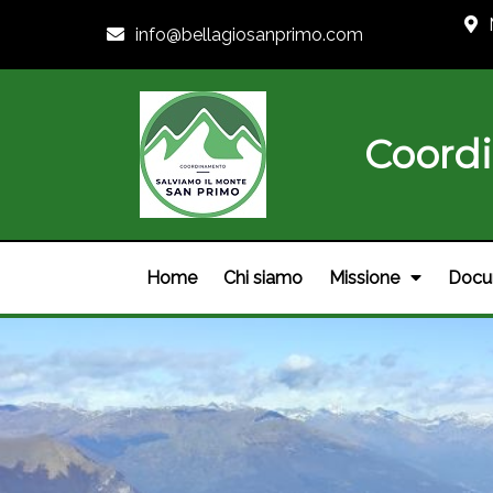
info@bellagiosanprimo.com
Coord
Home
Chi siamo
Missione
Docu