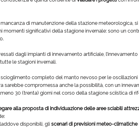
tata mancanza di manutenzione della stazione meteorologica, si
i momenti significativi della stagione invernale: sono un con
o.
teressati dagli impianti di innevamento artificiale, l’innevament
utte le stagioni invernali.
o scioglimento completo del manto nevoso per le oscillazioni ve
ra sarebbe compromessa anche la possibilità, con un inneva
almeno 30 (trenta) giorni nel corso della stagione sciistica di ri
re alla proposta di individuazione delle aree sciabili attrez
de:
 laddove disponibili, gli
scenari di previsioni meteo-climatiche