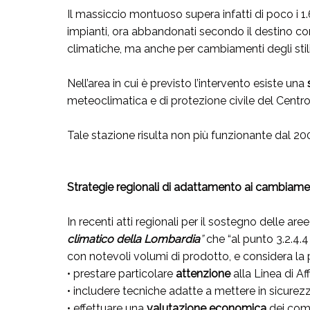
Il massiccio montuoso supera infatti di poco i 1.6
impianti, ora abbandonati secondo il destino com
climatiche, ma anche per cambiamenti degli stili d
Nell’area in cui è previsto l’intervento esiste una
meteoclimatica e di protezione civile del Centro
Tale stazione risulta non più funzionante dal 20
Strategie regionali di adattamento ai cambiamen
In recenti atti regionali per il sostegno delle are
climatico della Lombardia
”
che “al punto 3.2.4.4
con notevoli volumi di prodotto, e considera la
• prestare particolare
attenzione
alla Linea di Af
• includere tecniche adatte a mettere in sicurezza 
• effettuare una
valutazione economica
dei comp