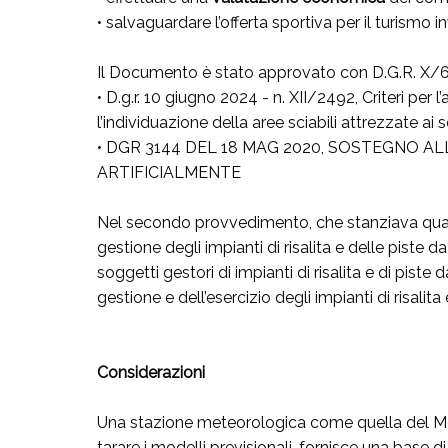
• salvaguardare l’offerta sportiva per il turismo i
Il Documento è stato approvato con D.G.R. X/6
• D.g.r. 10 giugno 2024 - n. XII/2492, Criteri pe
l’individuazione della aree sciabili attrezzate ai se
• DGR 3144 DEL 18 MAG 2020, SOSTEGNO AL
ARTIFICIALMENTE
Nel secondo provvedimento, che stanziava quasi 
gestione degli impianti di risalita e delle piste d
soggetti gestori di impianti di risalita e di pis
gestione e dell’esercizio degli impianti di risali
Considerazioni
Una stazione meteorologica come quella del 
tarare i modelli previsionali, fornisce una base