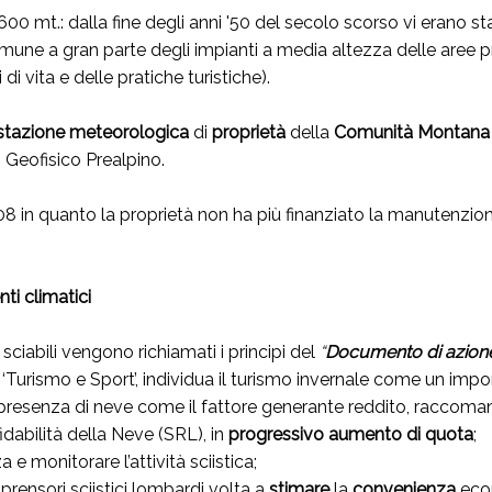
00 mt.: dalla fine degli anni '50 del secolo scorso vi erano sta
une a gran parte degli impianti a media altezza delle aree pre
i vita e delle pratiche turistiche).
stazione meteorologica
di
proprietà
della
Comunità Montana 
 Geofisico Prealpino.
08 in quanto la proprietà non ha più finanziato la manutenzion
ti climatici
e sciabili vengono richiamati i principi del
“
Documento di azione
 ‘Turismo e Sport’, individua il turismo invernale come un im
 presenza di neve come il fattore generante reddito, raccoma
fidabilità della Neve (SRL), in
progressivo
aumento di quota
;
e monitorare l’attività sciistica;
rensori sciistici lombardi volta a
stimare
la
convenienza
eco