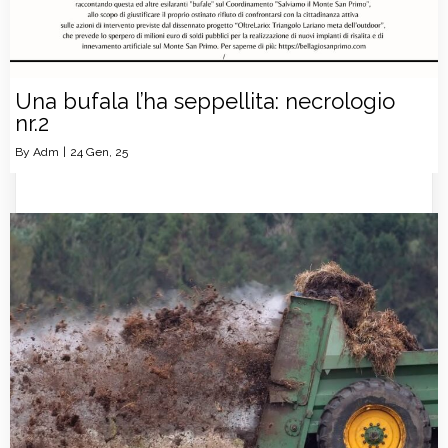
Una bufala l’ha seppellita: necrologio
nr.2
By
Adm
|
24
Gen, 25