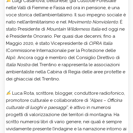
Luigi Casanova, bellunese, già Custode Forestale
nelle Valli di Fiemme e Fassa ed ora in pensione, è una
voce storica dell’ambientalismo. Il suo impegno sociale è
nato nell’antimilitarismo e nel
Movimento Nonviolento
. È
stato Presidente di
Mountain Wilderness Italia
ed oggi ne
è Presidente Onorario. Per quasi due decenni, fino a
Maggio 2020, è stato Vicepresidente di
CIPRA Italia
(Commissione Internazionale per la Protezione delle
Alpi). Ancora oggi è membro del Consiglio Direttivo di
Italia Nostra
del Trentino e rappresenta le associazioni
ambientaliste nella Cabina di Regia delle aree protette e
dei ghiacciai del Trentino.
Luca Rota, scrittore, blogger, conduttore radiofonico,
promotore culturale e collaboratore di
“Alpes – Officina
culturale di luoghi e paesaggi”
, è attivo in numerosi
progetti di valorizzazione dei territori di montagna. Ha
scritto numerosi libri di vario genere, nei quali è sempre
vividamente presente l’indagine e la narrazione intorno ai